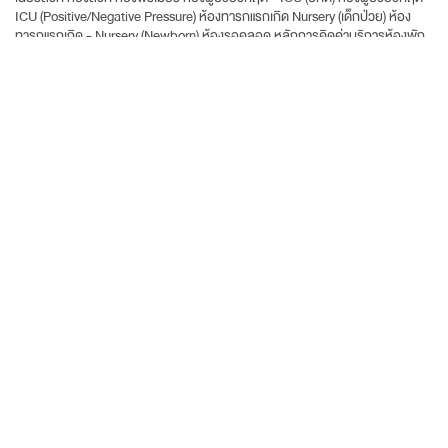
ICU (Positive/Negative Pressure) ห้องทารกแรกเกิด Nursery (เด็กป่วย) ห้อง
ทารกแรกเกิด - Nursery (Newborn) ห้องรอคลอด หลักการคิดค่าบริการห้องพัก
สำหรับผู้รับบริการที่ชำระค่ารักษาพยาบาลด้วยเงินสด / บัตรเครดิต และค่ารักษา
พยาบาลที่เกินวงเงินกรมธรรม์ รับส่วนลดค่าห้องเพิ่มตามประเภทของห้องพัก
198
เตียงสำหรับผู้ป่วยใน
กลยุทธ์หลัก