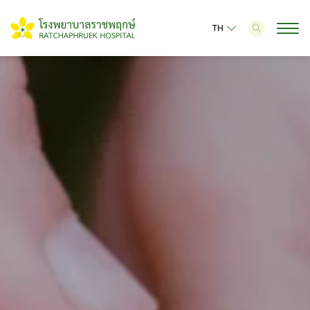
TH
ค้นหาในเว็บไซต์
Web Design by