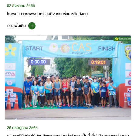
02 สิงหาคม 2565
โรงพยาบาลราชพฤกษ์ ร่วมกิจกรรมช่วยเหลือสังคม
อ่านเพิ่มเติม
26 กรกฎาคม 2565
สุขภาพที่ดีสร้างได้ด้วยตัวเรา การออกกำลังกายเป็นสิ่งที่สำคัญและควรทำอย่าง