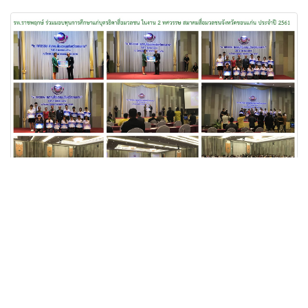
09 เมษายน 2561
มอบทุนการศึกษาแก่บุตรธิดาสื่อมวลชน
อ่านเพิ่มเติม