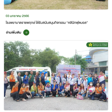
03 มกราคม 2566
โรงพยาบาลราชพฤกษ์ ได้รับสนับสนุนกิจกรรม “คลินิกฟุตบอล”
อ่านเพิ่มเติม