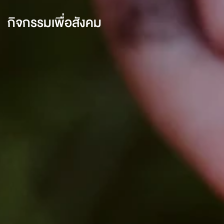
กิจกรรมเพื่อสังคม